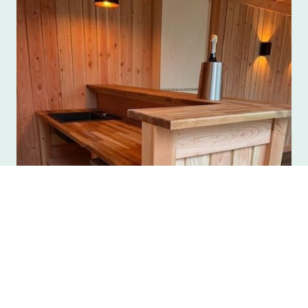
Maatwerk
De perfecte afwerking: van sfeerverlichting tot buitenbar
Een buitenverblijf is pas écht compleet als het aansluit op jouw levensstijl. Wij
gaan daarom verder dan alleen het houtwerk. Wat dacht je van een
handgemaakte buitenbar voor gezellige avonden, strakke interieurafwerking
zoals wandpanelen, of subtiel ingebouwde led-verlichting voor de juiste sfeer in
de avonduren? Vertel ons je ideeën; Joost en Marco zorgen voor de creatieve en
vakkundige uitvoering.